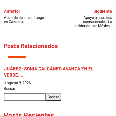
Anterior
Siguiente
Acuerdo de alto el fuego
Apoyo a nuestros
en Gaza tras…
connacionales: La
solidaridad de México…
Posts Relacionados
CHIAPAS
JUÁREZ: SONIA CALCÁNEO AVANZA EN EL
N
VERDE....
E
agosto 9, 2026
a
Buscar
Buscar
Posts Recientes