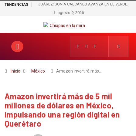
JUÁREZ: SONIA CALCÁNEO AVANZA EN EL VERDE.
TENDENCIAS
¿DESPUÉS DE CUATRO PERIODOS DE ÓSCAR SERRA,
agosto 9, 2026
PASARÁ DEL ESPOSO A LA ESPOSA?
Inicio
México
Amazon invertirá más…
Amazon invertirá más de 5 mil
millones de dólares en México,
impulsando una región digital en
Querétaro