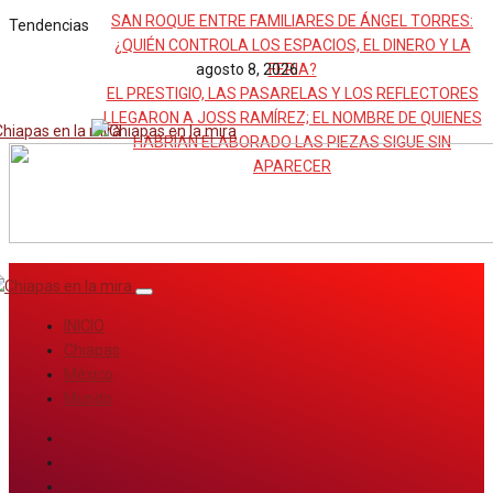
SAN ROQUE ENTRE FAMILIARES DE ÁNGEL TORRES:
Tendencias
¿QUIÉN CONTROLA LOS ESPACIOS, EL DINERO Y LA
agosto 8, 2026
FERIA?
EL PRESTIGIO, LAS PASARELAS Y LOS REFLECTORES
LLEGARON A JOSS RAMÍREZ; EL NOMBRE DE QUIENES
HABRÍAN ELABORADO LAS PIEZAS SIGUE SIN
APARECER
INICIO
Chiapas
México
Mundo