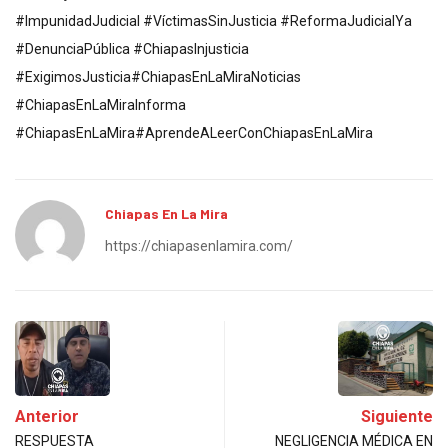
#ImpunidadJudicial #VíctimasSinJusticia #ReformaJudicialYa
#DenunciaPública #ChiapasInjusticia
#ExigimosJusticia#ChiapasEnLaMiraNoticias
#ChiapasEnLaMiraInforma
#ChiapasEnLaMira#AprendeALeerConChiapasEnLaMira
Chiapas En La Mira
https://chiapasenlamira.com/
Anterior
Siguiente
RESPUESTA
NEGLIGENCIA MÉDICA EN