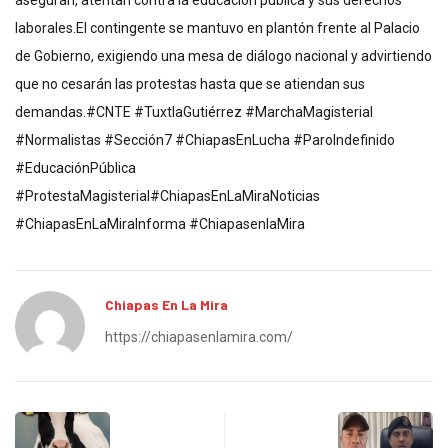
aseguran, atentan contra la educación pública y sus derechos
laborales.El contingente se mantuvo en plantón frente al Palacio
de Gobierno, exigiendo una mesa de diálogo nacional y advirtiendo
que no cesarán las protestas hasta que se atiendan sus
demandas.#CNTE #TuxtlaGutiérrez #MarchaMagisterial
#Normalistas #Sección7 #ChiapasEnLucha #ParoIndefinido
#EducaciónPública
#ProtestaMagisterial#ChiapasEnLaMiraNoticias
#ChiapasEnLaMiraInforma #ChiapasenlaMira
Chiapas En La Mira
https://chiapasenlamira.com/