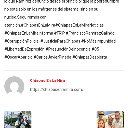
lo que Ramírez denunció desde el principio: que la podredumbre
no está solo en los márgenes del sistema, sino en su
núcleo.Seguiremos con
atención.#ChiapasEnLaMira#ChiapasEnLaMiraNoticias
#ChiapasEnLaMiraInforma #FRIP #FranciscoRamírezGalindo
#CorrupciónPolicial #JusticiaParaChiapas #NoMásImpunidad
#LibertadDeExpresión #PresunciónDeInocencia #C5
#OscarAparicio #CarlosJavierPineda #ChiapasDespierta
Chiapas En La Mira
https://chiapasenlamira.com/