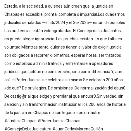
Estado, a la sociedad, a quienes aún creen que la justicia en
Chiapas es accesible, pronta, completa o imparcial.Los cuadernos
judiciales señalados —el 56/2024 y el 36/2025— están disponibles.
Las audiencias están videograbadas. El Consejo de la Judicatura
no puede alegar ignorancia. Las pruebas existen. Lo que falta es
voluntad.Mientras tanto, quienes tienen el valor de exigir justicia
son obligados a recorrer kilómetros, esperar horas, ser tratados
como estorbos administrativos y enfrentarse a operadores
jurídicos que actúan no con derecho, sino con indiferencia.Y, aun
así, el Poder Judicial se celebra a sí mismo.Se celebran 200 años…
¿de qué? De privilegios. De omisiones. De normalización del abus0.
De castig@r al que exige y premiar al que encubr3.Sin verdad, sin
sanción y sin transformación institucional, los 200 años de historia
de la justicia en Chiapas no son legado: son un lastre.
#JusticiaChiapas #PoderJudicialChiapas
#ConsejoDeLaJudicatura #JuanCarlosMorenoGuillén