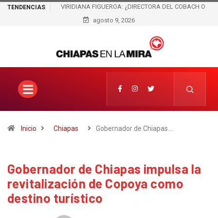
ECTORA DEL COBACH O
TILA: AL MENOS SIETE AÑOS DENTRO DEL PODER
TENDENCIAS
 EN CAMPAÑA POR
MUNICIPAL Y EL MUNICIPIO SIGUE ESPERANDO
agosto 9, 2026
LA?
GOBIERNO
Inicio
Chiapas
Gobernador de Chiapas…
Gobernador de Chiapas impulsa la
revitalización de Copoya como
destino turístico