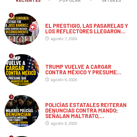
RECIENTES
POPULAR
INTERÉS
1
CHIAPAS
EL PRESTIGIO, LAS PASARELAS Y
LOS REFLECTORES LLEGARON...
agosto 7, 2026
2
MUNDO
TRUMP VUELVE A CARGAR
CONTRA MÉXICO Y PRESUME...
agosto 6, 2026
3
CHIAPAS
POLICÍAS ESTATALES REITERAN
DENUNCIAS CONTRA MANDO;
SEÑALAN MALTRATO,...
agosto 6, 2026