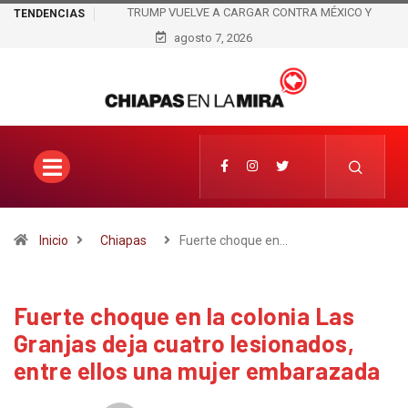
TRUMP VUELVE A CARGAR CONTRA MÉXICO Y
TENDENCIAS
PRESUME QUE LOS ARANCELES HAN ENRIQUECIDO A
agosto 7, 2026
ESTADOS UNIDOS
Inicio
Chiapas
Fuerte choque en…
Fuerte choque en la colonia Las
Granjas deja cuatro lesionados,
entre ellos una mujer embarazada