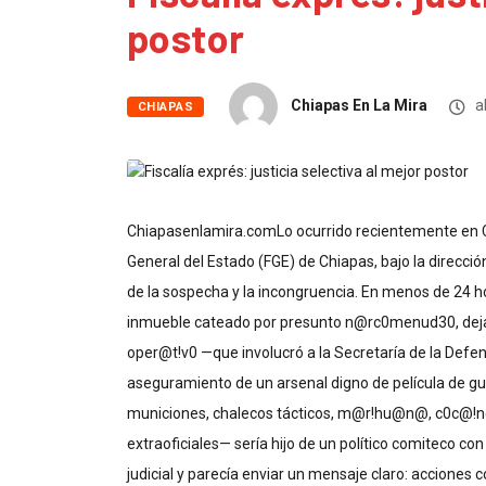
postor
Chiapas En La Mira
ab
CHIAPAS
Chiapasenlamira.comLo ocurrido recientemente en Co
General del Estado (FGE) de Chiapas, bajo la direcció
de la sospecha y la incongruencia. En menos de 24 h
inmueble cateado por presunto n@rc0menud30, dejando
oper@t!v0 —que involucró a la Secretaría de la Defen
aseguramiento de un arsenal digno de película de gu
municiones, chalecos tácticos, m@r!hu@n@, c0c@!n@
extraoficiales— sería hijo de un político comiteco con
judicial y parecía enviar un mensaje claro: acciones