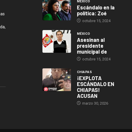
MÉXICO
Escándalo en la
política: Zoé
ias
octubre 15, 2024
da,
MÉXICO
Asesinan al
presidente
municipal de
octubre 15, 2024
CHIAPAS
¡EXPLOTA
ESCÁNDALO EN
CHIAPAS!
ACUSAN
marzo 30, 2026