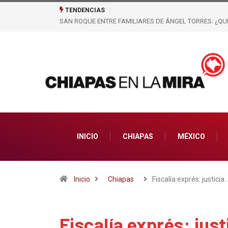
TENDENCIAS
S: ¿QUIÉN CONTROLA LOS ESPACIOS, EL DINERO Y LA FERIA?
EL PRESTIGIO
HABRÍAN ELAB
INICIO
CHIAPAS
MÉXICO
Inicio
Chiapas
Fiscalía exprés: justicia
Fiscalía exprés: just