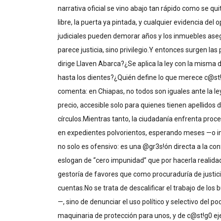
narrativa oficial se vino abajo tan rápido como se qu
libre, la puerta ya pintada, y cualquier evidencia d
judiciales pueden demorar años y los inmuebles ase
parece justicia, sino privilegio.Y entonces surgen l
dirige Llaven Abarca?¿Se aplica la ley con la misma 
hasta los dientes?¿Quién define lo que merece c@st!g
comenta: en Chiapas, no todos son iguales ante la le
precio, accesible solo para quienes tienen apellidos d
círculos.Mientras tanto, la ciudadanía enfrenta pro
en expedientes polvorientos, esperando meses —o in
no solo es ofensivo: es una @gr3s!ón directa a la c
eslogan de “cero impunidad” que por hacerla realid
gestoría de favores que como procuraduría de justicia
cuentas.No se trata de descalificar el trabajo de los
—, sino de denunciar el uso político y selectivo del 
maquinaria de protección para unos, y de c@st!g0 ejem