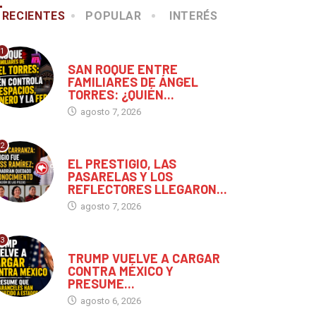
RECIENTES
POPULAR
INTERÉS
CHIAPAS
MUNDO
1
CHIAPAS
SAN ROQUE ENTRE
 PRESTIGIO, LAS
TRUMP VUELVE A CARGA
FAMILIARES DE ÁNGEL
ASARELAS Y LOS
CONTRA MÉXICO Y...
TORRES: ¿QUIÉN...
EFLECTORES...
agosto 7, 2026
agosto 6, 2026
agosto 7, 2026
2
CHIAPAS
EL PRESTIGIO, LAS
PASARELAS Y LOS
REFLECTORES LLEGARON...
agosto 7, 2026
3
MUNDO
TRUMP VUELVE A CARGAR
CONTRA MÉXICO Y
PRESUME...
agosto 6, 2026