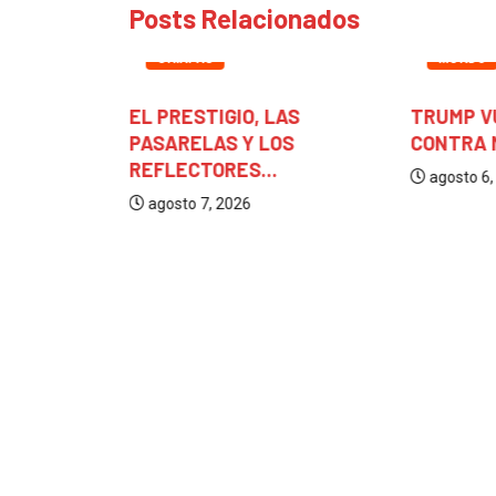
Posts Relacionados
CHIAPAS
MUNDO
RE
EL PRESTIGIO, LAS
TRUMP V
ÁNGEL
PASARELAS Y LOS
CONTRA M
REFLECTORES...
agosto 6,
agosto 7, 2026