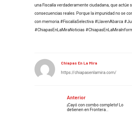
una Fiscalía verdaderamente ciudadana, que actúe sin
consecuencias reales. Porque la impunidad no se co
con memoria.#FiscalíaSelectiva #LlavenAbarca #J
#ChiapasEnLaMiraNoticias #ChiapasEnLaMiraInfor
Chiapas En La Mira
https://chiapasenlamira.com/
Anterior
¡Cayó con combo completo! Lo
detienen en Frontera…