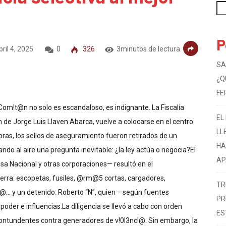
P
ril 4, 2025
0
326
3minutos de lectura
SA
¿Q
FE
m!t@n no solo es escandaloso, es indignante. La Fiscalía
EL
n de Jorge Luis Llaven Abarca, vuelve a colocarse en el centro
LL
oras, los sellos de aseguramiento fueron retirados de un
HA
 al aire una pregunta inevitable: ¿la ley actúa o negocia?El
AP
sa Nacional y otras corporaciones— resultó en el
erra: escopetas, fusiles, @rm@5 cortas, cargadores,
TR
… y un detenido: Roberto “N”, quien —según fuentes
PR
 poder e influencias.La diligencia se llevó a cabo con orden
ES
 contundentes contra generadores de v!0l3nc!@. Sin embargo, la