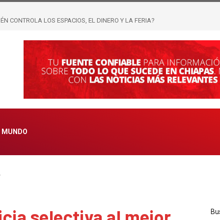
, LAS PASARELAS Y LOS REFLECTORES LLEGARON A JOSS RAMÍREZ; EL NOM
ORADO LAS PIEZAS SIGUE SIN APARECER
MUNDO
…
icia selectiva al mejor
Bu