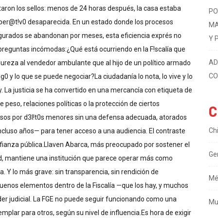
itaron los sellos: menos de 24 horas después, la casa estaba
PO
el oper@t!v0 desaparecida. En un estado donde los procesos
MA
gurados se abandonan por meses, esta eficiencia exprés no
Y 
as preguntas incómodas:¿Qué está ocurriendo en la F!scalía que
AD
dureza al vendedor ambulante que al hijo de un político armado
CO
0 y lo que se puede negociar?La ciudadanía lo nota, lo vive y lo
y. La justicia se ha convertido en una mercancía con etiqueta de
e peso, relaciones políticas o la protección de ciertos
C
cesos por d3l!t0s menores sin una defensa adecuada, atorados
Ch
cluso años— para tener acceso a una audiencia. El contraste
onfianza pública.Llaven Abarca, más preocupado por sostener el
Ge
ad, mantiene una institución que parece operar más como
. Y lo más grave: sin transparencia, sin rendición de
Mé
 buenos elementos dentro de la Fiscalía —que los hay, y muchos
poder judicial. La FGE no puede seguir funcionando como una
Mu
plar para otros, según su nivel de influencia.Es hora de exigir