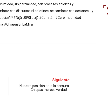
 miedo, sin parcialidad, con procesos abiertos y
mbate con discursos ni boletines, se combate con acciones… y
usticiaVIP #N@rc0P0l!t!c@ #Comitán #CeroImpunidad
ma #ChiapasEnLaMira
Siguiente
Nuestra posición ante la censura:
Chiapas merece verdad,…