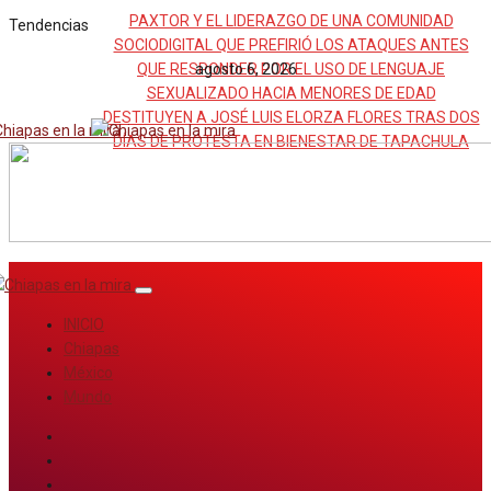
PAXTOR Y EL LIDERAZGO DE UNA COMUNIDAD
Tendencias
SOCIODIGITAL QUE PREFIRIÓ LOS ATAQUES ANTES
QUE RESPONDER POR EL USO DE LENGUAJE
agosto 6, 2026
SEXUALIZADO HACIA MENORES DE EDAD
DESTITUYEN A JOSÉ LUIS ELORZA FLORES TRAS DOS
DÍAS DE PROTESTA EN BIENESTAR DE TAPACHULA
INICIO
Chiapas
México
Mundo