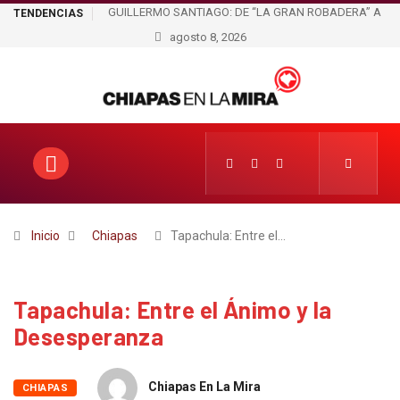
“LA GRAN ROBADERA” A
SAN ROQUE ENTRE FAMILIARES DE ÁNGEL TORRE
TENDENCIAS
ON EL PODER
¿QUIÉN CONTROLA LOS ESPACIOS, EL DINERO Y 
agosto 8, 2026
FERIA?
Inicio
Chiapas
Tapachula: Entre el…
Tapachula: Entre el Ánimo y la
Desesperanza
Chiapas En La Mira
CHIAPAS