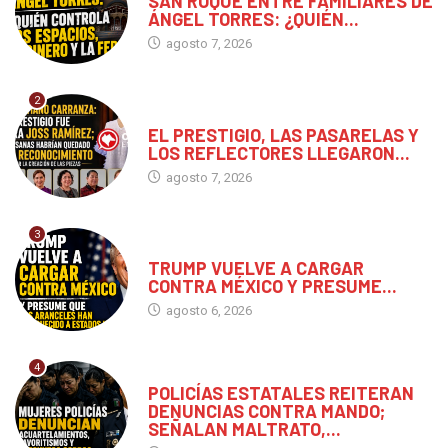
SAN ROQUE ENTRE FAMILIARES DE
ÁNGEL TORRES: ¿QUIÉN...
agosto 7, 2026
2
CHIAPAS
EL PRESTIGIO, LAS PASARELAS Y
LOS REFLECTORES LLEGARON...
agosto 7, 2026
3
MUNDO
TRUMP VUELVE A CARGAR
CONTRA MÉXICO Y PRESUME...
agosto 6, 2026
4
CHIAPAS
POLICÍAS ESTATALES REITERAN
DENUNCIAS CONTRA MANDO;
SEÑALAN MALTRATO,...