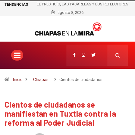
EL PRESTIGIO, LAS PASARELAS Y LOS REFLECTORES
TENDENCIAS
LLEGARON A JOSS RAMÍREZ; EL NOMBRE DE QUIENES
agosto 8, 2026
HABRÍAN ELABORADO LAS PIEZAS SIGUE SIN
APARECER
Inicio
Chiapas
Cientos de ciudadanos…
Cientos de ciudadanos se
manifiestan en Tuxtla contra la
reforma al Poder Judicial