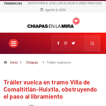
DESTITUYEN A JOSÉ LUIS ELORZA FLORES TRAS DOS
TENDENCIAS
DÍAS DE PROTESTA EN BIENESTAR DE TAPACHULA
agosto 6, 2026
Inicio
Chiapas
Tráiler vuelca en…
Tráiler vuelca en tramo Villa de
Comaltitlán-Huixtla, obstruyendo
el paso al libramiento