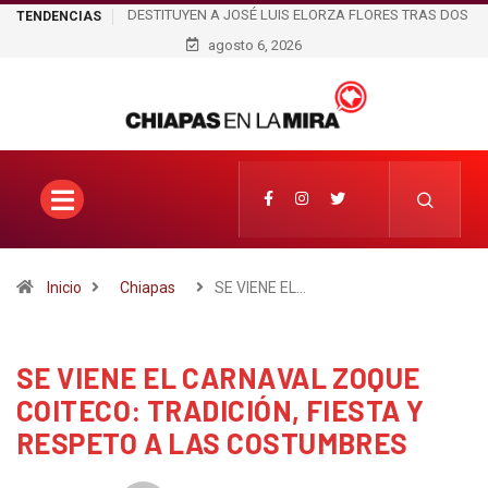
RZA FLORES TRAS DOS
CÉSAR GASTÉLUM FUE ASESINADO DURANTE UNA
TENDENCIAS
ESTAR DE TAPACHULA
TRANSMISIÓN EN VIVO; EL CASO SACUDE A SINALO
agosto 6, 2026
Inicio
Chiapas
SE VIENE EL…
SE VIENE EL CARNAVAL ZOQUE
COITECO: TRADICIÓN, FIESTA Y
RESPETO A LAS COSTUMBRES