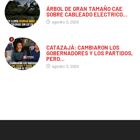
CHIAPAS
ÁRBOL DE GRAN TAMAÑO CAE
SOBRE CABLEADO ELÉCTRICO...
agosto 5, 2026
4
CHIAPAS
CATAZAJÁ: CAMBIARON LOS
GOBERNADORES Y LOS PARTIDOS,
PERO...
agosto 5, 2026