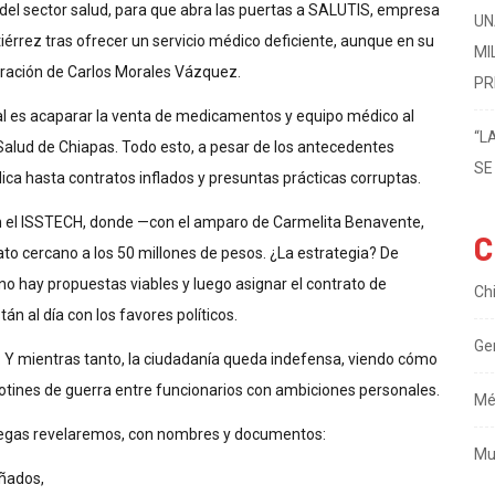
del sector salud, para que abra las puertas a SALUTIS, empresa
UN
érrez tras ofrecer un servicio médico deficiente, aunque en su
MI
ración de Carlos Morales Vázquez.
PR
real es acaparar la venta de medicamentos y equipo médico al
“L
 Salud de Chiapas. Todo esto, a pesar de los antecedentes
SE
a hasta contratos inflados y presuntas prácticas corruptas.
en el ISSTECH, donde —con el amparo de Carmelita Benavente,
C
ato cercano a los 50 millones de pesos. ¿La estrategia? De
 no hay propuestas viables y luego asignar el contrato de
Ch
án al día con los favores políticos.
Ge
. Y mientras tanto, la ciudadanía queda indefensa, viendo cómo
botines de guerra entre funcionarios con ambiciones personales.
Mé
regas revelaremos, con nombres y documentos:
Mu
ñados,