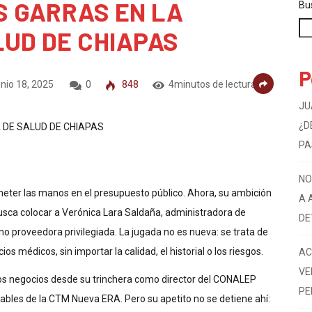
S GARRAS EN LA
Bu
LUD DE CHIAPAS
P
nio 18, 2025
0
848
4minutos de lectura
JU
¿D
PA
NO
meter las manos en el presupuesto público. Ahora, su ambición
A 
usca colocar a Verónica Lara Saldaña, administradora de
DE
mo proveedora privilegiada. La jugada no es nueva: se trata de
s médicos, sin importar la calidad, el historial o los riesgos.
AC
VE
ros negocios desde su trinchera como director del CONALEP
PE
ables de la CTM Nueva ERA. Pero su apetito no se detiene ahí: