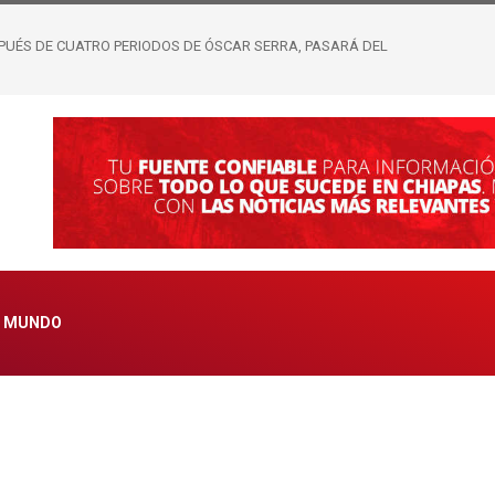
 HOMBRE HABRÍA EMPUJADO A ADULTO MAYOR AL PASO DE UN TRÁILER; YA
MUNDO