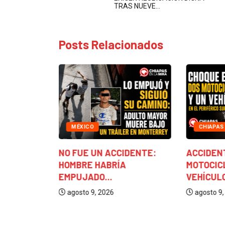
TRAS NUEVE…
Posts Relacionados
MÉXICO
CHIAPAS
 CALCÁNEO
RDE....
NO FUE UN ACCIDENTE:
ACCIDEN
HOMBRE HABRÍA
MOTOCIC
EMPUJADO...
VEHÍCULO
agosto 9, 2026
agosto 9,