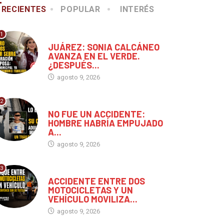
RECIENTES
POPULAR
INTERÉS
1
CHIAPAS
JUÁREZ: SONIA CALCÁNEO
AVANZA EN EL VERDE.
¿DESPUÉS...
agosto 9, 2026
2
MÉXICO
NO FUE UN ACCIDENTE:
HOMBRE HABRÍA EMPUJADO
MÉXICO
CHIAPAS
A...
agosto 9, 2026
O FUE UN ACCIDENTE:
ACCIDENTE ENTRE DOS
OMBRE HABRÍA
MOTOCICLETAS Y UN
3
CHIAPAS
MPUJADO...
VEHÍCULO...
ACCIDENTE ENTRE DOS
MOTOCICLETAS Y UN
agosto 9, 2026
agosto 9, 2026
VEHÍCULO MOVILIZA...
agosto 9, 2026