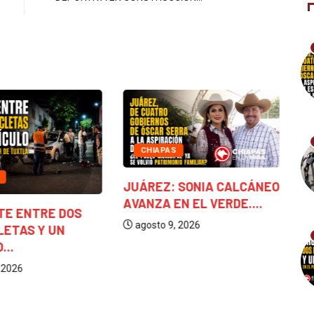
CHIAPAS
JUÁREZ: SONIA CALCÁNEO
AVANZA EN EL VERDE....
TE ENTRE DOS
N
agosto 9, 2026
LETAS Y UN
H
...
E
 2026