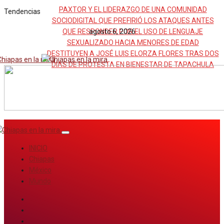
PAXTOR Y EL LIDERAZGO DE UNA COMUNIDAD
Tendencias
SOCIODIGITAL QUE PREFIRIÓ LOS ATAQUES ANTES
QUE RESPONDER POR EL USO DE LENGUAJE
agosto 6, 2026
SEXUALIZADO HACIA MENORES DE EDAD
DESTITUYEN A JOSÉ LUIS ELORZA FLORES TRAS DOS
DÍAS DE PROTESTA EN BIENESTAR DE TAPACHULA
INICIO
Chiapas
México
Mundo