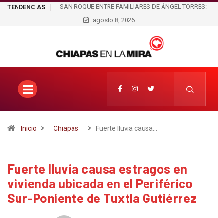
TRE FAMILIARES DE ÁNGEL TORRES:
EL PRESTIGIO, LAS PASARELAS Y LO
TENDENCIAS
OLA LOS ESPACIOS, EL DINERO Y LA
agosto 8, 2026
LLEGARON A JOSS RAMÍREZ; EL NOMB
FERIA?
HABRÍAN ELABORADO LAS PIEZAS
APARECER
Inicio
Chiapas
Fuerte lluvia causa…
Fuerte lluvia causa estragos en
vivienda ubicada en el Periférico
Sur-Poniente de Tuxtla Gutiérrez