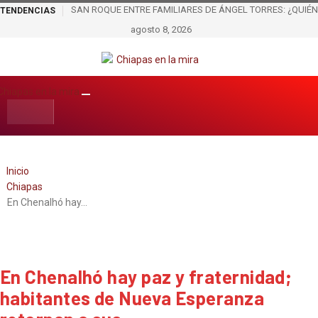
SAN ROQUE ENTRE FAMILIARES DE ÁNGEL TORRES: ¿QUIÉN
TENDENCIAS
CONTROLA LOS ESPACIOS, EL DINERO Y LA FERIA?
agosto 8, 2026
EL PRESTIGIO, LAS PASARELAS Y LOS REFLECTORES
LLEGARON A JOSS RAMÍREZ; EL NOMBRE DE QUIENES
HABRÍAN ELABORADO LAS PIEZAS SIGUE SIN APARECER
Inicio
Chiapas
En Chenalhó hay…
En Chenalhó hay paz y fraternidad;
habitantes de Nueva Esperanza