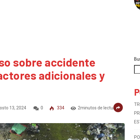
rso sobre accidente
Bu
actores adicionales y
P
TR
osto 13, 2024
0
334
2minutos de lectura
PR
ES