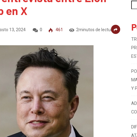
 entrevista entre Elon
Bu
p en X
P
osto 13, 2024
0
461
2minutos de lectura
TR
PR
ES
PO
MA
Y 
AD
CO
DI