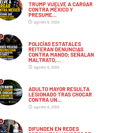
1
MUNDO
TRUMP VUELVE A CARGAR
CONTRA MÉXICO Y
PRESUME...
agosto 6, 2026
2
CHIAPAS
CHIAPAS
POLICÍAS ESTATALES
REITERAN DENUNCIAS
CONTRA MANDO; SEÑALAN
DULTO MAYOR RESULTA
MALTRATO,...
ESIONADO TRAS CHOCAR
agosto 6, 2026
NTRA...
agosto 6, 2026
3
CHIAPAS
ADULTO MAYOR RESULTA
LESIONADO TRAS CHOCAR
CONTRA UN...
agosto 6, 2026
4
MÉXICO