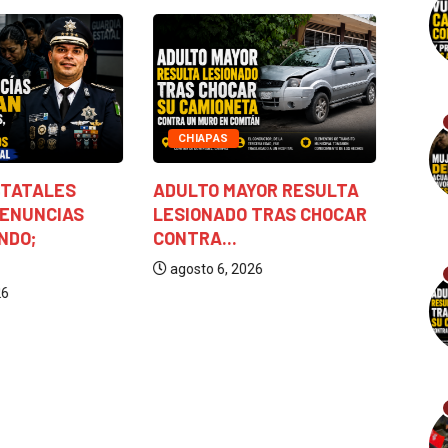
CHIAPAS
UELVE A CARGAR
POLICÍAS ESTATALES
A
ÉXICO Y...
REITERAN DENUNCIAS
L
CONTRA MANDO;
CO
 2026
SEÑALAN...
agosto 6, 2026