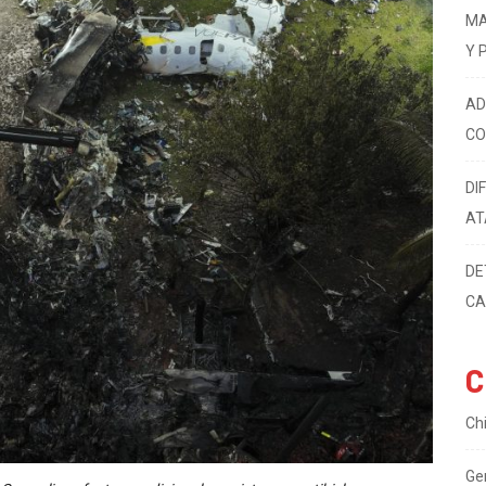
PO
MA
Y 
AD
CO
DI
AT
DE
CA
C
Ch