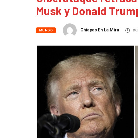
Ciberataque retrasa
Musk y Donald Trum
Chiapas En La Mira
ag
MUNDO