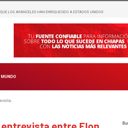
MANDO; SEÑALAN MALTRATO, ACUARTELAMIENTOS Y PRESUNTOS
MUNDO
revista…