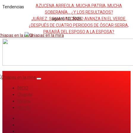
AZUCENA ARREOLA: MUCHA PATRIA, MUCHA
Tendencias
SOBERANÍA… ¿Y LOS RESULTADOS?
JUÁREZ: SONIA CALCÁNEO AVANZA EN EL VERDE.
agosto 10, 2026
¿DESPUÉS DE CUATRO PERIODOS DE ÓSCAR SERRA,
PASARÁ DEL ESPOSO A LA ESPOSA?
INICIO
Chiapas
México
Mundo