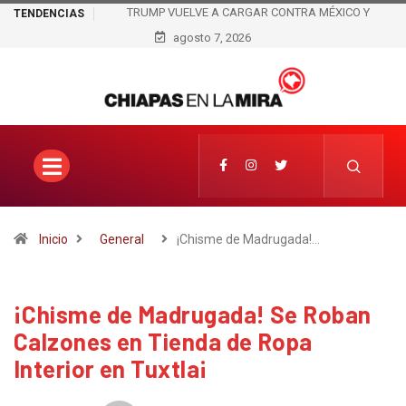
 CARGAR CONTRA MÉXICO Y
POLICÍAS ESTATALES REITERAN DENUNCIA
TENDENCIAS
RANCELES HAN ENRIQUECIDO A
MANDO; SEÑALAN MALTRATO, ACUARTELAM
agosto 7, 2026
ADOS UNIDOS
PRESUNTOS COBROS IRREGULARE
Inicio
General
¡Chisme de Madrugada!…
¡Chisme de Madrugada! Se Roban
Calzones en Tienda de Ropa
Interior en Tuxtla¡