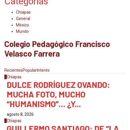
Categorias
Chiapas
General
México
Mundo
Colegio Pedagógico Francisco
Velasco Farrera
Recientes
Popular
Interés
1
Chiapas
DULCE RODRÍGUEZ OVANDO:
MUCHA FOTO, MUCHO
“HUMANISMO”… ¿Y...
agosto 8, 2026
2
Chiapas
GUILLERMO SANTIAGO: DE “LA