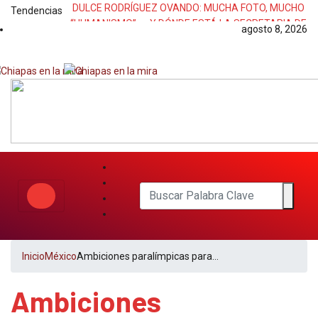
DULCE RODRÍGUEZ OVANDO: MUCHA FOTO, MUCHO
Tendencias
“HUMANISMO”… ¿Y DÓNDE ESTÁ LA SECRETARIA DE
agosto 8, 2026
GOBIERNO
Inicio
México
Ambiciones paralímpicas para…
Ambiciones