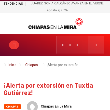
NIA CALCÁNEO AVANZA EN EL VERDE.
NO FUE UN ACCIDENTE: HOMBRE 
TENDENCIAS
E CUATRO PERIODOS DE ÓSCAR SERRA,
agosto 9, 2026
A ADULTO MAYOR AL PASO DE UN 
RÁ DEL ESPOSO A LA ESPOSA?
DETENIDO
Inicio
Chiapas
¡Alerta por extorsión…
¡Alerta por extorsión en Tuxtla
Gutiérrez!
Chiapas En La Mira
CHIAPAS